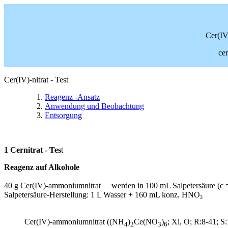
Cer(IV
ce
Cer(IV)-nitrat - Test
Reagenz -Ansatz
Anwendung und Beobachtung
Entsorgung
1
Cernitrat - Tes
t
Reagenz auf Alkohole
40 g Cer(IV)-ammoniumnitrat
werden in 100 mL Salpetersäure (c =
Salpetersäure-Herstellung: 1 L Wasser + 160 mL konz. HNO
3
Cer(IV)-ammoniumnitrat ((NH
)
Ce(NO
)
; Xi, O; R:8-41;
4
2
3
6