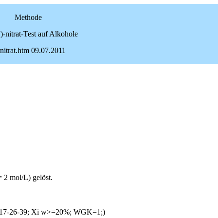
Methode
)-nitrat-Test auf Alkohole
rnitrat.htm
09.07.2011
 2 mol/L) gelöst.
 S:17-26-39; Xi w>=20%; WGK=1;)