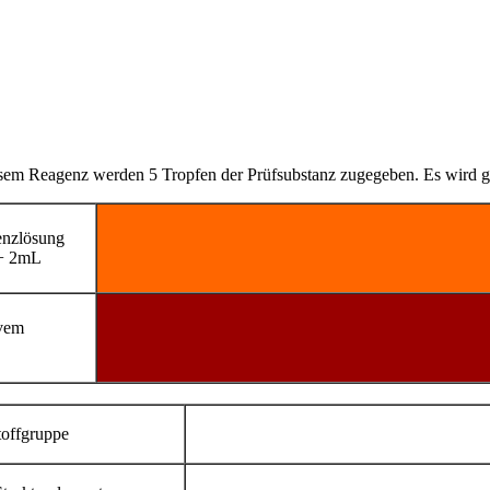
sem Reagenz werden 5 Tropfen der Prüfsubstanz zugegeben. Es wird gut
enzlösung
+ 2mL
ivem
toffgruppe